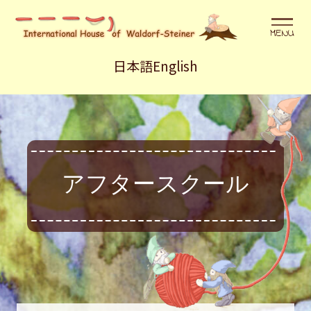
メニュ
日本語
English
アフタースクール