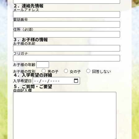
２．連絡先情報
メールアドレス
電話番号
住所（必須）
３．お子様の情報
お子様の名前
フリガナ
お子様の年齢
お子様の性別
男の子
女の子
回答しない
４．入学希望の詳細
入学希望日
５．ご質問・ご要望
自由記入欄